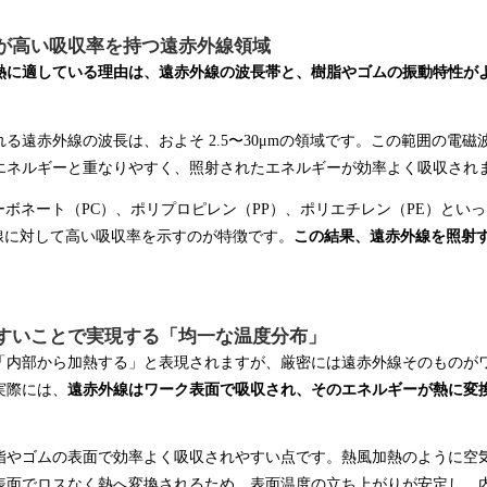
が高い吸収率を持つ遠赤外線領域
熱に適している理由は、遠赤外線の波長帯と、樹脂やゴムの振動特性が
る遠赤外線の波長は、およそ 2.5〜30μmの領域です。この範囲の電
エネルギーと重なりやすく、照射されたエネルギーが効率よく吸収され
ーボネート（PC）、ポリプロピレン（PP）、ポリエチレン（PE）とい
外線に対して高い吸収率を示すのが特徴です。
この結果、遠赤外線を照射
すいことで実現する「均一な温度分布」
「内部から加熱する」と表現されますが、厳密には遠赤外線そのものが
実際には、
遠赤外線はワーク表面で吸収され、そのエネルギーが熱に変
。
脂やゴムの表面で効率よく吸収されやすい点です。熱風加熱のように空
表面でロスなく熱へ変換されるため、表面温度の立ち上がりが安定し、