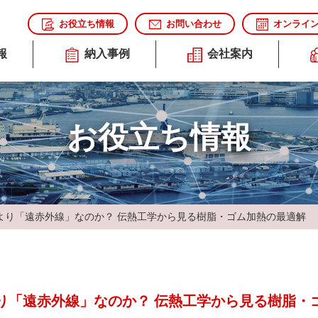
お役立ち情報
お問い合わせ
オンライ
報
納入事例
会社案内
お役立ち情報
温度調節弁
産業・環境機
より「遠赤外線」なのか？ 伝熱工学から見る樹脂・ゴム加熱の最適解
り「遠赤外線」なのか？ 伝熱工学から見る樹脂・