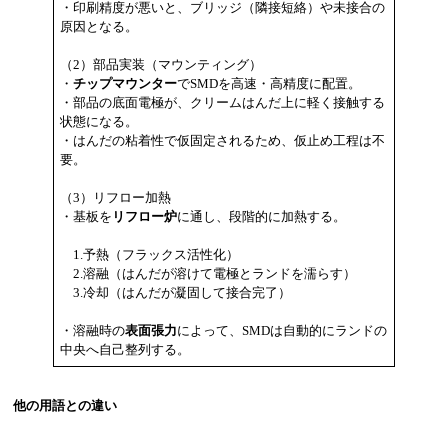
・印刷精度が悪いと、ブリッジ（隣接短絡）や未接合の
原因となる。
（2）部品実装（マウンティング）
・
チップマウンター
でSMDを高速・高精度に配置。
・部品の底面電極が、クリームはんだ上に軽く接触する
状態になる。
・はんだの粘着性で仮固定されるため、仮止め工程は不
要。
（3）リフロー加熱
・基板を
リフロー炉
に通し、段階的に加熱する。
1.予熱（フラックス活性化）
2.溶融（はんだが溶けて電極とランドを濡らす）
3.冷却（はんだが凝固して接合完了）
・溶融時の
表面張力
によって、SMDは自動的にランドの
中央へ自己整列する。
他の用語との違い