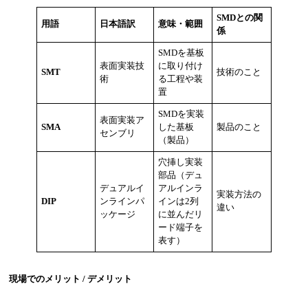
SMDとの関
用語
日本語訳
意味・範囲
係
SMDを基板
表面実装技
に取り付け
SMT
技術のこと
術
る工程や装
置
SMDを実装
表面実装ア
SMA
した基板
製品のこと
センブリ
（製品）
穴挿し実装
部品（デュ
デュアルイ
アルインラ
実装方法の
DIP
ンラインパ
インは2列
違い
ッケージ
に並んだリ
ード端子を
表す）
現場でのメリット / デメリット