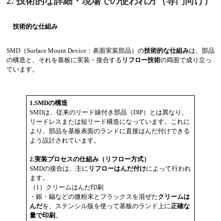
2. 技術的な詳細・現場での使われ方（専門向け）
技術的な仕組み
SMD（Surface Mount Device：表面実装部品）の
技術的な仕組み
は、部品
の構造と、それを基板に実装・接合する
リフロー技術
の両面で成り立っ
ています。
1.SMDの構造
SMDは、従来のリード線付き部品（DIP）とは異なり、
リードレスまたは短リード構造になっています。これに
より、部品を基板表面のランドに直接はんだ付けできる
よう設計されています。
2.実装プロセスの仕組み（リフロー方式）
SMDの接合は、主に
リフローはんだ付け
によって行われ
ます。
（1）クリームはんだ印刷
・銀・錫などの微粉末とフラックスを混ぜた
クリームは
んだ
を、ステンシル版を使って基板のランド上に
正確な
量で印刷
。