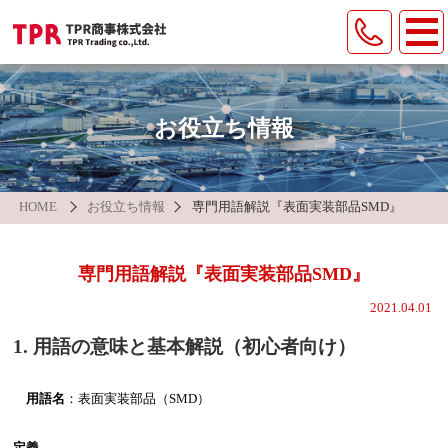
製品情報
遠赤外線ヒータ
納入事例
お役立ち情報
各種装置
会社案内
温度調節弁
TPRグループについて
HOME
お役立ち情報
専門用語解説『表面実装部品SMD』
環境への取組
産業・環境機器
ピストンリング
/
シリンダライナ
/
バルブシート
専門用語解説『表面実装部品SMD』
お問い合わせ
オンライン面談申し込み
2021.04.01
1. 用語の意味と基本解説（初心者向け）
新着情報
お役立ち情報
採用情報
プライバシーポリシー
サイトマップ
用語名
：表面実装部品（SMD）
定義