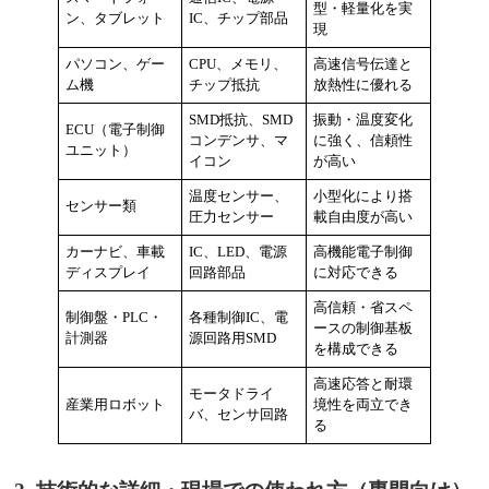
型・軽量化を実
ン、タブレット
IC、チップ部品
現
パソコン、ゲー
CPU、メモリ、
高速信号伝達と
ム機
チップ抵抗
放熱性に優れる
SMD抵抗、SMD
振動・温度変化
ECU（電子制御
コンデンサ、マ
に強く、信頼性
ユニット）
イコン
が高い
温度センサー、
小型化により搭
センサー類
圧力センサー
載自由度が高い
カーナビ、車載
IC、LED、電源
高機能電子制御
ディスプレイ
回路部品
に対応できる
高信頼・省スペ
制御盤・PLC・
各種制御IC、電
ースの制御基板
計測器
源回路用SMD
を構成できる
高速応答と耐環
モータドライ
産業用ロボット
境性を両立でき
バ、センサ回路
る