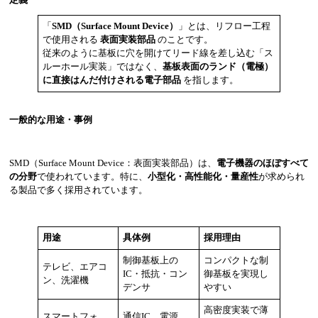
「
SMD（Surface Mount Device）
」とは、リフロー工程
で使用される
表面実装部品
のことです。
従来のように基板に穴を開けてリード線を差し込む「ス
ルーホール実装」ではなく、
基板表面のランド（電極）
に直接はんだ付けされる電子部品
を指します。
一般的な用途・事例
SMD（Surface Mount Device：表面実装部品）は、
電子機器のほぼすべて
の分野
で使われています。特に、
小型化・高性能化・量産性
が求められ
る製品で多く採用されています。
用途
具体例
採用理由
制御基板上の
コンパクトな制
テレビ、エアコ
IC・抵抗・コン
御基板を実現し
ン、洗濯機
デンサ
やすい
高密度実装で薄
スマートフォ
通信IC、電源