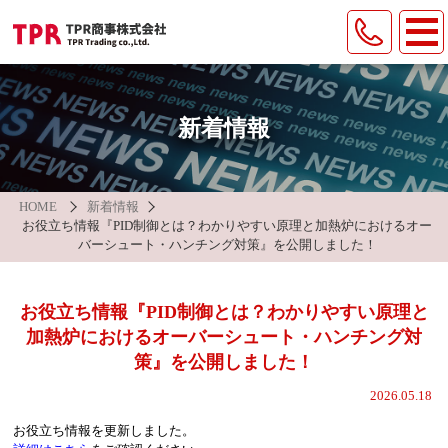
製品情報
遠赤外線ヒータ
納入事例
新着情報
各種装置
会社案内
温度調節弁
TPRグループについて
HOME
新着情報
環境への取組
産業・環境機器
お役立ち情報『PID制御とは？わかりやすい原理と加熱炉におけるオー
バーシュート・ハンチング対策』を公開しました！
ピストンリング
/
シリンダライナ
/
バルブシート
お問い合わせ
オンライン面談申し込み
お役立ち情報『PID制御とは？わかりやすい原理と
加熱炉におけるオーバーシュート・ハンチング対
新着情報
お役立ち情報
採用情報
策』を公開しました！
2026.05.18
プライバシーポリシー
サイトマップ
お役立ち情報を更新しました。