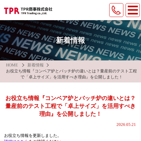
製品情報
遠赤外線ヒータ
納入事例
新着情報
各種装置
会社案内
温度調節弁
TPRグループについて
HOME
新着情報
環境への取組
産業・環境機器
お役立ち情報『コンベア炉とバッチ炉の違いとは？量産前のテスト工程
で「卓上サイズ」を活用すべき理由』を公開しました！
ピストンリング
/
シリンダライナ
/
バルブシート
お問い合わせ
オンライン面談申し込み
お役立ち情報『コンベア炉とバッチ炉の違いとは？
量産前のテスト工程で「卓上サイズ」を活用すべき
新着情報
お役立ち情報
採用情報
理由』を公開しました！
2026.05.21
プライバシーポリシー
サイトマップ
お役立ち情報を更新しました。