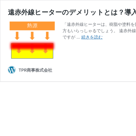
遠赤外線ヒーターのデメリットとは？導
「遠赤外線ヒーターは、樹脂や塗料を
方もいらっしゃるでしょう。 遠赤外
遠
ですが …
続きを読む
赤
外
線
ヒ
ー
TPR商事株式会社
タ
ー
の
デ
メ
リ
ッ
ト
と
は？